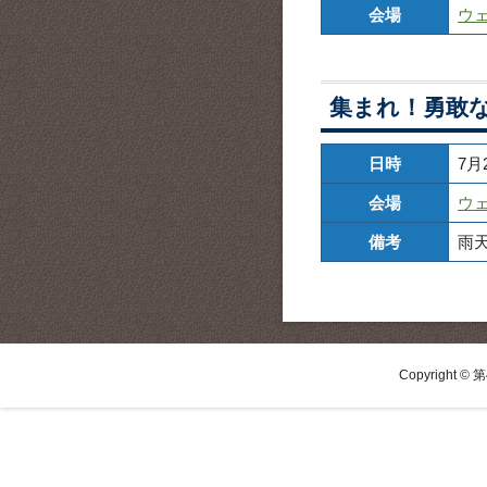
会場
ウ
集まれ！勇敢
日時
7月
会場
ウ
備考
雨
Copyright