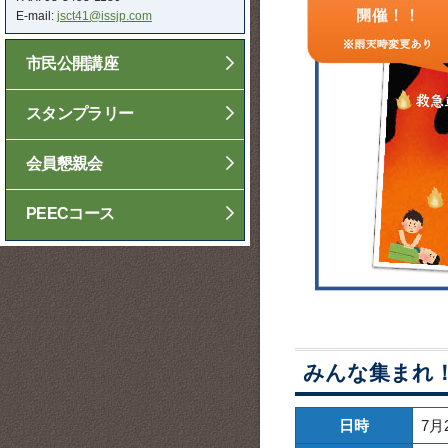
E-mail:
jsct41@issjp.com
市民公開講座
スタンプラリー
会員懇親会
PEECコース
みんな集まれ！
日時
7月