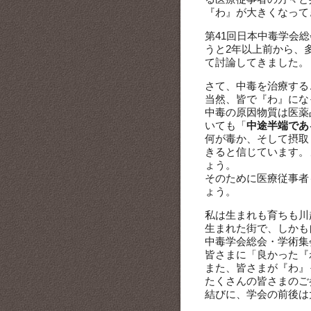
『わ』が大きくなって
第41回日本中毒学会
うと2年以上前から、
て討論してきました。
さて、中毒を治療する
当然、皆で『わ』にな
中毒の原因物質は医薬
いても「
中途半端であ
何が毒か、そして摂取
きると信じています。
ょう。
そのために医療従事者
ょう。
私は生まれも育ちも川
生まれた街で、しかも
中毒学会総会・学術集
皆さまに「良かった『
また、皆さまが『わ』
たくさんの皆さまのご
結びに、学会の前後は