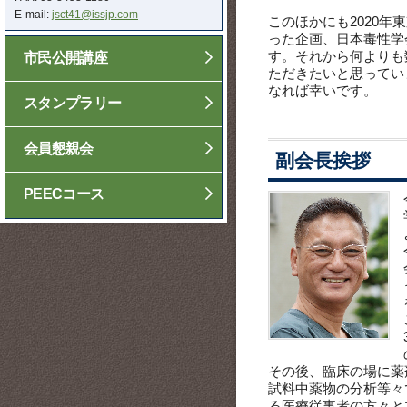
E-mail:
jsct41@issjp.com
このほかにも2020
った企画、日本毒性学
す。それから何よりも
市民公開講座
ただきたいと思ってい
なれば幸いです。
スタンプラリー
会員懇親会
副会長挨拶
PEECコース
その後、臨床の場に薬
試料中薬物の分析等々
る医療従事者の方々と