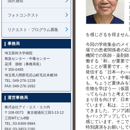
採択通知
フォトコンテスト
リクエスト・プログラム募集
を感じざるを得ません
事務局
今回の学術集会のメイ
場での患者関係者の応
埼玉医科大学病院
機関での医師・薬剤師
救急センター・中毒センター
働する「和」が重要で
花澤 朋樹（事務局長）
ることが重要です。そ
〒350-0495
発信する「日本―わ―
埼玉県入間郡毛呂山町毛呂本郷38
く考えています。中毒
TEL: 049-276-1228
も、ちょうど夏休みを
FAX: 049-276-1692
生物を学ぼう―（仮題
ってもらおうと考えて
運営事務局
まり目を向けず、日本
ています。私は、ここ
株式会社アイ・エス・エス内
てきました。アジア諸
〒108-0073 東京都港区三田3-13-12
をバックアップしてい
三田MTビル8階
感じています。そこで、
TEL: 03-6369-9984
特別講演をお願いして
FAX: 03-3453-1180