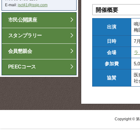
E-mail:
jsct41@issjp.com
開催概要
市民公開講座
鳴
出演
梅
スタンプラリー
日時
7月
会員懇親会
会場
ラ
参加費
5,
PEECコース
医
協賛
社
Copyright